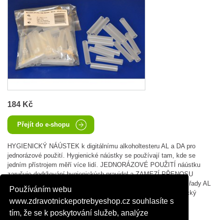
184 Kč
Přejít do e-shopu
HYGIENICKÝ NÁÚSTEK k digitálnímu alkoholtesteru AL a DA pro
jednorázové použití. Hygienické náústky se používají tam, kde se
jedním přístrojem měří více lidí. JEDNORÁZOVÉ POUŽITÍ náústku
zaručuje dodržování hygienických pravidel a ZAMEZÍ PŘENOSU
INFEKCE. Hygienický náústek je kompatiblilní s alkoholtestery řady AL
Používáním webu
a DA. Výrobce: V - NET Šumice Balení: sada 50 kusů (hygienický
www.zdravotnickepotrebyeshop.cz souhlasíte s
náústek) Dostupnost: zboží je skladem
tím, že se k poskytování služeb, analýze