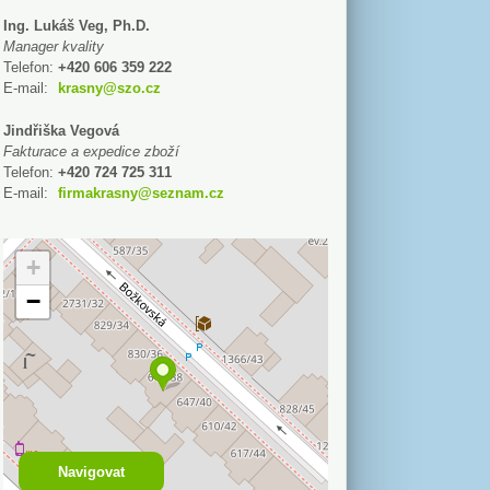
Ing. Lukáš Veg, Ph.D.
Manager kvality
Telefon:
+420 606 359 222
E-mail:
krasny@szo.cz
Jindřiška Vegová
Fakturace a expedice zboží
Telefon:
+420 724 725 311
E-mail:
firmakrasny@seznam.cz
+
−
Navigovat