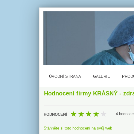
ÚVODNÍ STRANA
GALERIE
PROD
Hodnocení firmy
KRÁSNÝ - zdra
4
hodnoce
Stáhněte si toto hodnocení na svůj web