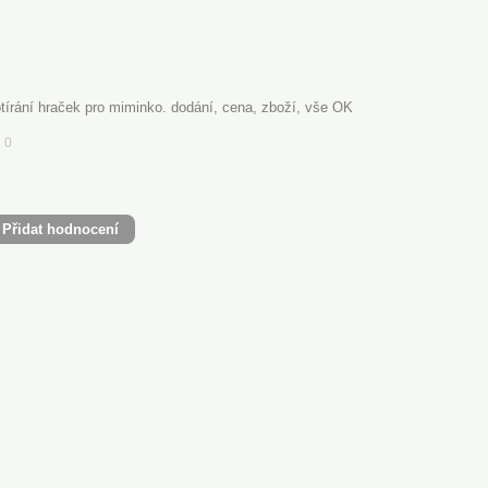
tírání hraček pro miminko. dodání, cena, zboží, vše OK
0
Přidat hodnocení