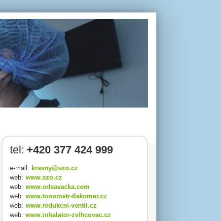
tel:
+420 377 424 999
e-mail:
krasny@szo.cz
web:
www.szo.cz
web:
www.odsavacka.com
web:
www.tonometr-tlakomer.cz
web:
www.redukcni-ventil.cz
web:
www.inhalator-zvlhcovac.cz