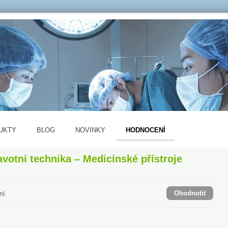
UKTY
BLOG
NOVINKY
HODNOCENÍ
votní technika – Medicínské přístroje
Ohodnotit
ní