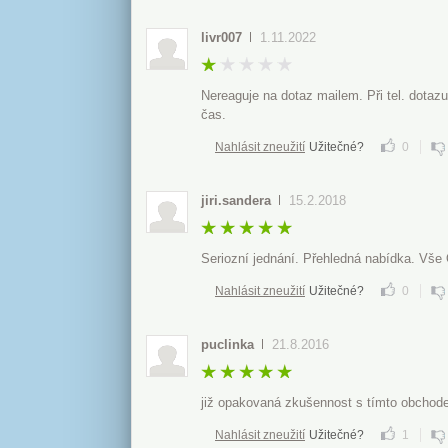
livr007
1.11.2022
Nereaguje na dotaz mailem. Při tel. dotazu
čas.
Nahlásit zneužití
Užitečné?
0
jiri.sandera
15.2.2018
Seriozní jednání. Přehledná nabídka. Vše
Nahlásit zneužití
Užitečné?
0
puclinka
21.8.2016
již opakovaná zkušennost s tímto obchod
Nahlásit zneužití
Užitečné?
1