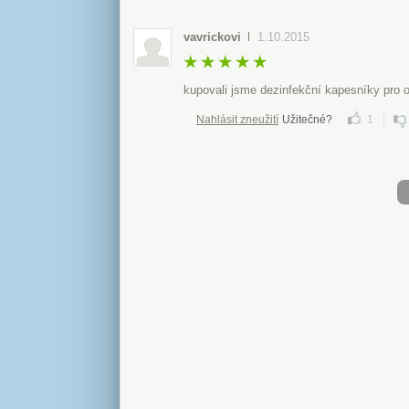
vavrickovi
1.10.2015
kupovali jsme dezinfekční kapesníky pro o
Nahlásit zneužití
Užitečné?
1