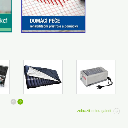
předchozí
další
zobrazit celou galerii