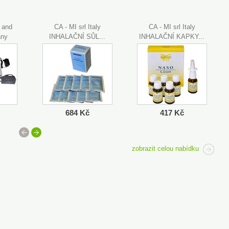
 and
CA - MI srl Italy
CA - MI srl Italy
ny
INHALAČNÍ SŮL...
INHALAČNÍ KAPKY...
684 Kč
417 Kč
<
>
zobrazit celou nabídku