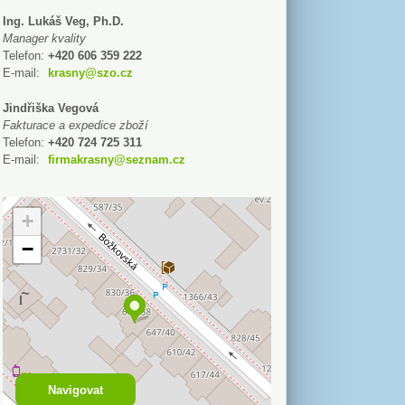
Ing. Lukáš Veg, Ph.D.
Manager kvality
Telefon:
+420 606 359 222
E-mail:
krasny@szo.cz
Jindřiška Vegová
Fakturace a expedice zboží
Telefon:
+420 724 725 311
E-mail:
firmakrasny@seznam.cz
+
−
Navigovat