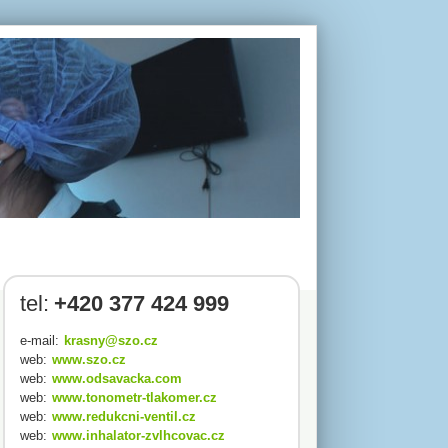
tel:
+420 377 424 999
e-mail:
krasny@szo.cz
web:
www.szo.cz
web:
www.odsavacka.com
web:
www.tonometr-tlakomer.cz
web:
www.redukcni-ventil.cz
web:
www.inhalator-zvlhcovac.cz