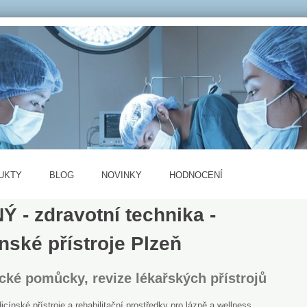
UKTY
BLOG
NOVINKY
HODNOCENÍ
 - zdravotní technika -
nské přístroje Plzeň
cké pomůcky, revize lékařských přístrojů
ínské přístroje a rehabilitační prostředky pro lázně a wellness.