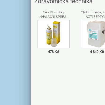
Zdravotnická technika
CA - MI srl Italy
ORAPI Europe, F
INHALAČNÍ SPREJ...
ACTI’SEPTYL
478 Kč
4 840 Kč