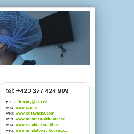
tel:
+420 377 424 999
e-mail:
krasny@szo.cz
web:
www.szo.cz
web:
www.odsavacka.com
web:
www.tonometr-tlakomer.cz
web:
www.redukcni-ventil.cz
web:
www.inhalator-zvlhcovac.cz