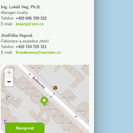
Ing. Lukáš Veg, Ph.D.
Manager kvality
Telefon:
+420 606 359 222
E-mail:
krasny@szo.cz
Jindřiška Vegová
Fakturace a expedice zboží
Telefon:
+420 724 725 311
E-mail:
firmakrasny@seznam.cz
+
−
Navigovat