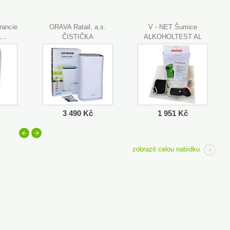
rancie
ORAVA Ratail, a.s.
V - NET Šumice
...
ČISTIČKA
ALKOHOLTEST AL
VZDUCHU...
6000...
3 490 Kč
1 951 Kč
<
>
zobrazit celou nabídku