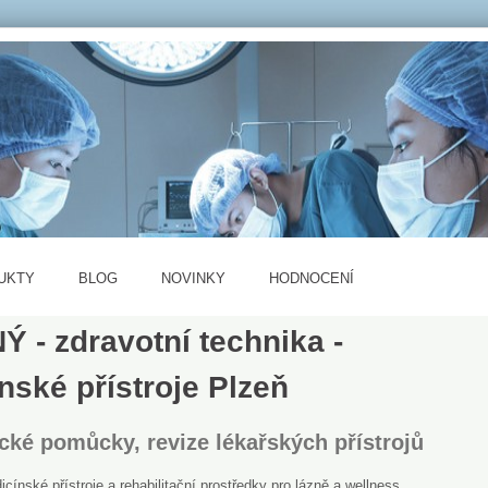
UKTY
BLOG
NOVINKY
HODNOCENÍ
 - zdravotní technika -
nské přístroje Plzeň
cké pomůcky, revize lékařských přístrojů
ínské přístroje a rehabilitační prostředky pro lázně a wellness.