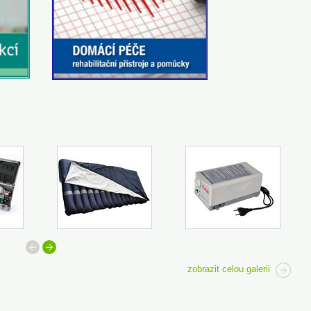
předchozí
další
zobrazit celou galerii